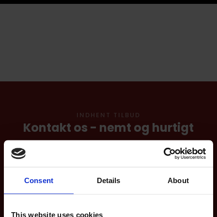
INDHENT TILBUD​
Kontakt os - nemt og hurtigt
Hvis du har spørgsmål til vores services, priser eller åbningstider
er du altid velkommen til at kontakte os via formularen herunder.
Vi glæder os til at høre fra dig.
Consent
Details
About
This website uses cookies