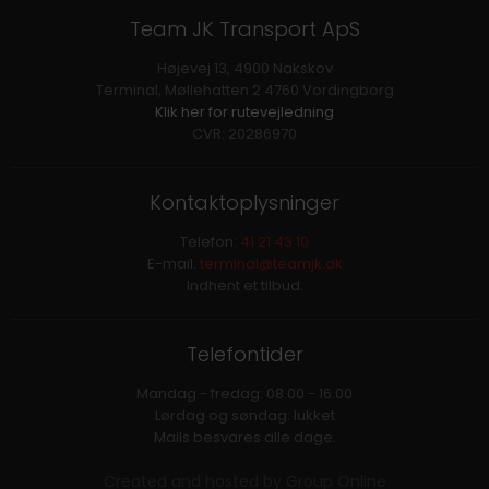
Team JK Transport ApS
Højevej 13, 4900 Nakskov
Terminal, Møllehatten 2 4760 Vordingborg
Klik her for rutevejledning
CVR: 20286970
Kontaktoplysninger
Telefon:
41 21 43 10
E-mail:
terminal@teamjk.dk
Indhent et tilbud.
Telefontider
Mandag - fredag: 08.00 - 16.00
Lørdag og søndag: lukket
Mails besvares alle dage.
Created and hosted by Group Online