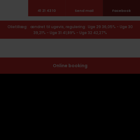
41 21 43 10
Send mail
Facebook
​Olietillæg: ændret til ugevis, regulering: Uge 29 36,05% - Uge 30
39,21% - Uge 31 41,89% - Uge 32 42,27%
Online booking