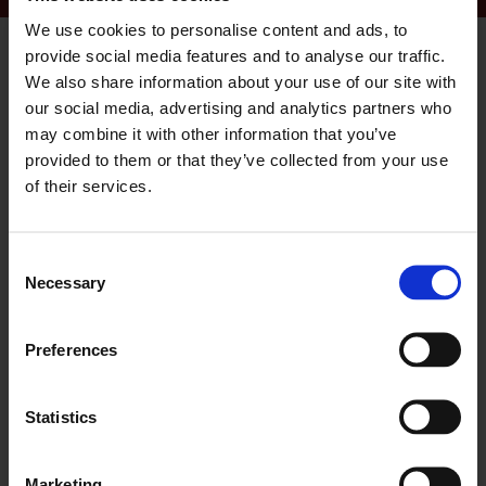
We use cookies to personalise content and ads, to
provide social media features and to analyse our traffic.
We also share information about your use of our site with
our social media, advertising and analytics partners who
may combine it with other information that you’ve
provided to them or that they’ve collected from your use
of their services.
Consent
Necessary
Selection
Preferences
Statistics
​Kan du ikke lide formularer?
Ring til os på tlf.:
41 21 43 10
Marketing
​eller skriv en mail til
terminal@teamjk.dk