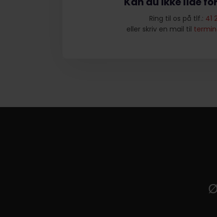
​Kan du ikke lide f
Ring til os på tlf.:
41 
​eller skriv en mail til
termin
​