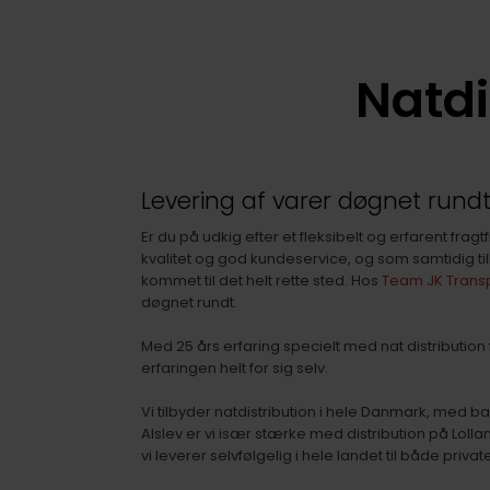
Natdi
Levering af varer døgnet rund
Er du på udkig efter et fleksibelt og erfarent fra
kvalitet og god kundeservice, og som samtidig til
kommet til det helt rette sted. Hos
Team JK Trans
døgnet rundt.
Med 25 års erfaring specielt med nat distribution
erfaringen helt for sig selv.
Vi tilbyder natdistribution i hele Danmark, med ba
Alslev er vi især stærke med distribution på Loll
vi leverer selvfølgelig i hele landet til både priva