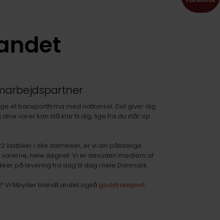
landet
marbejdspartner
e et transportfirma med natkørsel. Det giver dig
dine varer kan stå klar til dig, lige fra du står op
lastbiler i alle størrelser, er vi din pålidelige
 varerne, hele døgnet. Vi er desuden medlem af
kker på levering fra dag til dag i hele Danmark.
? Vi tilbyder blandt andet også
godstransport
.