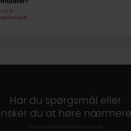
ormularer?
21 43 10
al@teamjk.dk
Har du spørgsmål eller
ønsker du at høre nærmer
Find vores kontaktoplysninger herunder.