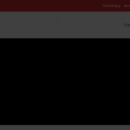
​Olietillæg: æn
Fo