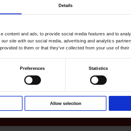
hvis du har nogen spørgsmål, ell
Details
Vi er på pletten med natdistribut
e content and ads, to provide social media features and to analy
 our site with our social media, advertising and analytics partn
 provided to them or that they’ve collected from your use of their
Preferences
Statistics
INDHENT TILBUD​
ontakt os - nemt og hurti
l til vores services, priser eller åbningstider er du altid velkommen t
Allow selection
formularen herunder. Vi glæder os til at høre fra dig.