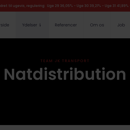
dret til ugevis, regulering: Uge 29 36,05% - Uge 30 39,21% - Uge 31 41,89%
rside
Ydelser ⇂
Referencer
Om os
Job
TEAM JK TRANSPORT​
Natdistribution​