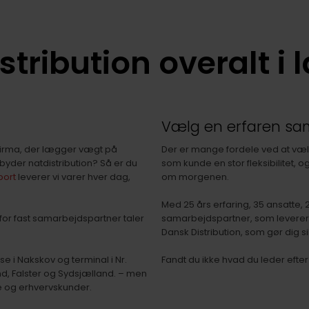
stribution overalt i 
t
Vælg en erfaren sa
gtfirma, der lægger vægt på
Der er mange fordele ved at vælg
byder natdistribution? Så er du
som kunde en stor fleksibilitet, og 
port
leverer vi varer hver dag,
om morgenen.
Med 25 års erfaring, 35 ansatte, 22 
 for fast samarbejdspartner taler
samarbejdspartner, som leverer
Dansk Distribution, som gør dig si
se i Nakskov og terminal i Nr.
Fandt du ikke hvad du leder efter
and, Falster og Sydsjælland. – men
te og erhvervskunder.​