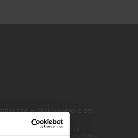
stribution – eller hør mere om
tale om nattransport, der passer til dine
 er også meget velkommen til at give os et kald,