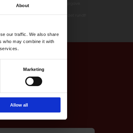
er hvis du vil have en pris på din opgave.
About
ion året rundt, døgnet rundt og landet rundt!​
se our traffic. We also share
ers who may combine it with
 services.
Marketing
gt
il at kontakte os via
Allow all